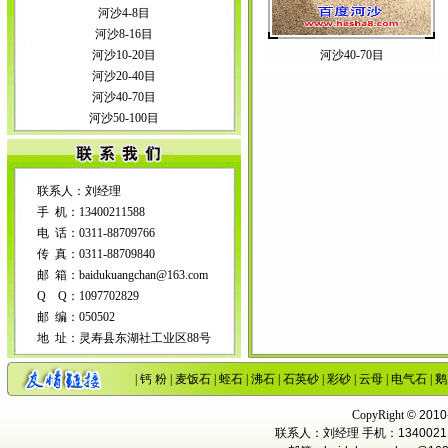
河沙4-8目
河沙8-16目
河沙10-20目
河沙40-70目
河沙20-40目
河沙40-70目
河沙50-100目
联系人：刘经理
手 机：13400211588
电 话：0311-88709766
传 真：0311-88709840
邮 箱：baidukuangchan@163.com
Q Q：1097702829
邮 编：050502
地 址：灵寿县东湖社工业区88号
|
钙 粉
|
麦饭石
|
蛭石
|
沸石
|
石英砂
|
彩砂
|
云母
|
电气石
|
鹅
CopyRight
©
201
联系人：刘经理 手机：1340021158