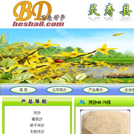
首 页
公司简介
产品展示
企业
河沙40-70目
河沙
建筑沙
烘干河沙
天然河沙